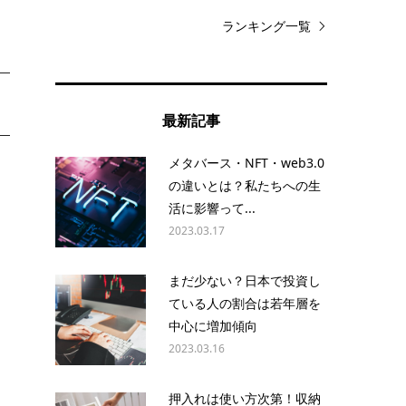
ランキング一覧
最新記事
メタバース・NFT・web3.0
に
の違いとは？私たちへの生
活に影響って...
2023.03.17
タ
まだ少ない？日本で投資し
ている人の割合は若年層を
中心に増加傾向
2023.03.16
押入れは使い方次第！収納