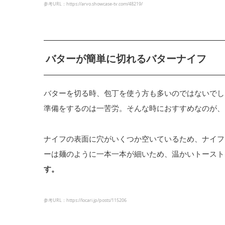
参考URL：https://arvo.showcase-tv.com/48219/
バターが簡単に切れるバターナイフ
バターを切る時、包丁を使う方も多いのではないでし
準備をするのは一苦労。そんな時におすすめなのが、
ナイフの表面に穴がいくつか空いているため、ナイフ
ーは麺のように一本一本が細いため、温かいトースト
す。
参考URL：https://locari.jp/posts/115206