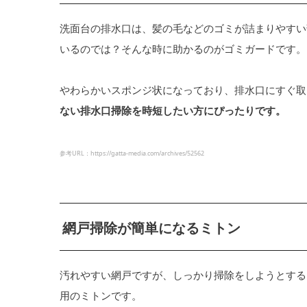
洗面台の排水口は、髪の毛などのゴミが詰まりやすい
いるのでは？そんな時に助かるのがゴミガードです。
やわらかいスポンジ状になっており、排水口にすぐ取
ない排水口掃除を時短したい方にぴったりです。
参考URL：https://gatta-media.com/archives/52562
網戸掃除が簡単になるミトン
汚れやすい網戸ですが、しっかり掃除をしようとする
用のミトンです。