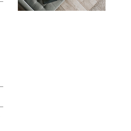
も
く
除