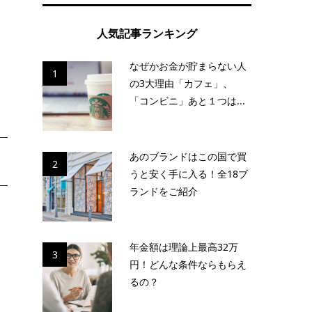
っ
人気記事ランキング
なぜかお金が貯まらない人
1
の3大理由「カフェ」、
「コンビニ」あと１つは...
あのブランドはこの国で買
2
うと安く手に入る！全18ブ
ランドをご紹介
し
年金額は理論上最高32万
3
円！どんな条件ならもらえ
るの？