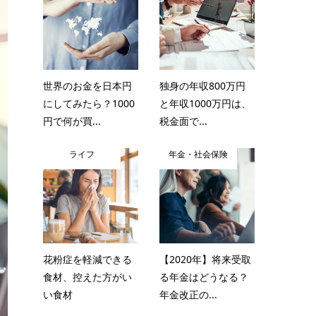
世界のお金を日本円
独身の年収800万円
にしてみたら？1000
と年収1000万円は、
円で何が買...
税金面で...
ライフ
年金・社会保険
花粉症を軽減できる
【2020年】将来受取
食材、控えた方がい
る年金はどうなる？
い食材
年金改正の...