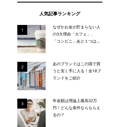
に
人気記事ランキング
なぜかお金が貯まらない人
ん
1
の3大理由「カフェ」、
い
「コンビニ」あと１つは...
あのブランドはこの国で買
2
うと安く手に入る！全18ブ
い
ランドをご紹介
年金額は理論上最高32万
3
円！どんな条件ならもらえ
るの？