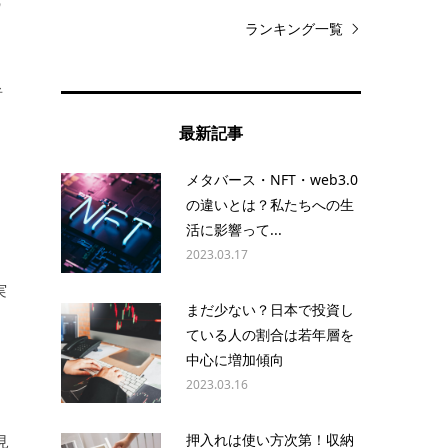
の
ランキング一覧
者
と
最新記事
メタバース・NFT・web3.0
の違いとは？私たちへの生
活に影響って...
2023.03.17
実
まだ少ない？日本で投資し
ている人の割合は若年層を
中心に増加傾向
2023.03.16
押入れは使い方次第！収納
見