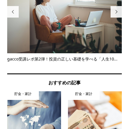


対
gacco受講レポ第2弾！投資の正しい基礎を学べる「人生10...
株
おすすめの記事
貯金・家計
貯金・家計