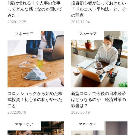
1度は憧れる！？人事の仕事
投資初心者が知っておきたい
ってどんな感じなのか聞いて
「ドルコスト平均法」と、そ
みた！
の弱点
2020.12.25
2018.12.04
マネーケア
マネーケア
コロナショックから始めた株
新型コロナで今後の日本経済
式投資！初心者の私がやった
はどうなるのか 経済対策の
こと
影響は？
2022.05.18
2020.05.19
マネーケア
マネーケア