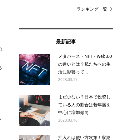
ランキング一覧
最新記事
の
メタバース・NFT・web3.0
の違いとは？私たちへの生
る
活に影響って...
2023.03.17
まだ少ない？日本で投資し
ている人の割合は若年層を
日
中心に増加傾向
Y
2023.03.16
押入れは使い方次第！収納