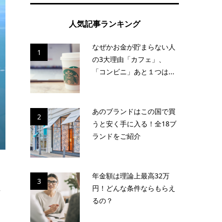
人気記事ランキング
なぜかお金が貯まらない人
1
の3大理由「カフェ」、
「コンビニ」あと１つは...
あのブランドはこの国で買
2
うと安く手に入る！全18ブ
ランドをご紹介
年金額は理論上最高32万
3
住
円！どんな条件ならもらえ
るの？