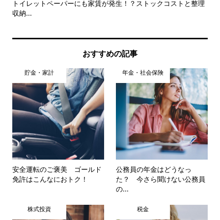
の
トイレットペーパーにも家賃が発生！？ストックコストと整理
ス
収納...
「人
おすすめの記事
貯金・家計
年金・社会保険
安全運転のご褒美 ゴールド
公務員の年金はどうなっ
免許はこんなにおトク！
た？ 今さら聞けない公務員
の...
株式投資
税金