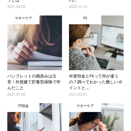
2021.03.05
2022.12.15
マネーケア
FX
パンフレットの鵜呑みは注
外貨預金とFXって何が違う
意！外貨建て貯蓄型保険で学
の？調べてわかった難しいポ
んだこと
イントと...
2021.01.03
2021.03.31
円預金
マネーケア