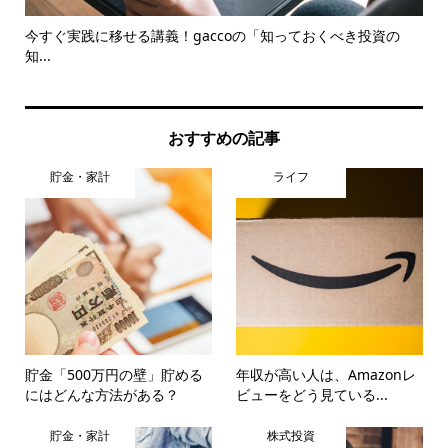
知ろ
今すぐ実践に移せる講義！gaccoの「知っておくべき投資の
火
知...
特
おすすめの記事
貯金・家計
ライフ
貯金「500万円の壁」貯める
年収が高い人は、Amazonレ
にはどんな方法がある？
ビューをどう見ている...
貯金・家計
株式投資