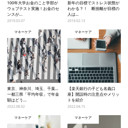
100年大学お金のこと学部が
新年の目標でストレス状態が
ウェブテスト実施！お金のセ
わかる？！ 断捨離が目標の
ンスが...
人は…
2019.03.07
2019.02.13
マネーケア
マネーケア
東京、神奈川、埼玉、千葉…
【楽天銀行の子ども名義口
一都三県「平均年収」で年金
座】開設時の注意点やメリッ
額はどう...
トを紹介
2022.08.02
2022.04.15
マネーケア
マネーケア