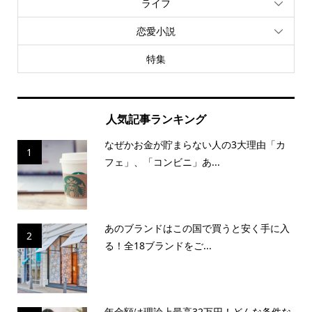
ライフ
恋愛小説
特集
人気記事ランキング
なぜかお金が貯まらない人の3大理由「カ
1
フェ」、「コンビニ」あ...
あのブランドはこの国で買うと安く手に入
2
る！全18ブランドをご...
年金額は理論上最高32万円！どんな条件な