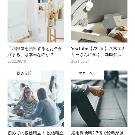
「汚部屋を脱出するとお金が
YouTube【72 ch.】八木エミ
貯まる」は本当なのか？
リーさんに学ぶ、新時代...
2022.09.19
2021.06.21
投資信託
マネーケア
初めての投信積立！ 投信積立
雇用保険料2.7倍で給料が減