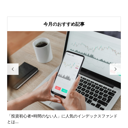
今月のおすすめ記事


..
「投資初心者×時間のない人」に人気のインデックスファンド
カ
とは...
楽し.