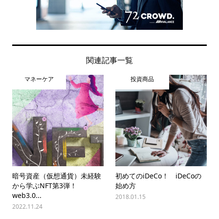
関連記事一覧
マネーケア
投資商品
暗号資産（仮想通貨）未経験
初めてのiDeCo！ iDeCoの
から学ぶNFT第3弾！
始め方
web3.0...
2018.01.15
2022.11.24