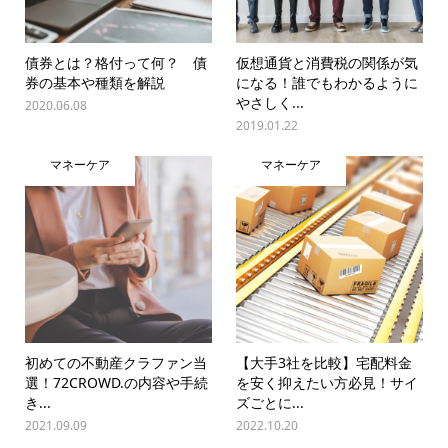
債券とは？格付って何？ 債
仮想通貨と消費税の関係が気
券の基本や種類を解説
になる！誰でもわかるように
やさしく...
2020.06.08
2019.01.22
マネーケア
マネーケア
初めての不動産クラファン当
【大手3社を比較】宅配料金
選！72CROWD.の内容や手続
を安く抑えたい方必見！サイ
き...
ズごとに...
2021.09.09
2022.10.20