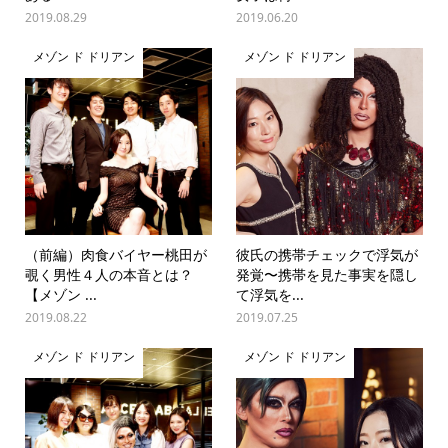
2019.08.29
2019.06.20
メゾン ド ドリアン
メゾン ド ドリアン
（前編）肉食バイヤー桃田が
彼氏の携帯チェックで浮気が
覗く男性４人の本音とは？
発覚〜携帯を見た事実を隠し
【メゾン ...
て浮気を...
2019.08.22
2019.07.25
メゾン ド ドリアン
メゾン ド ドリアン