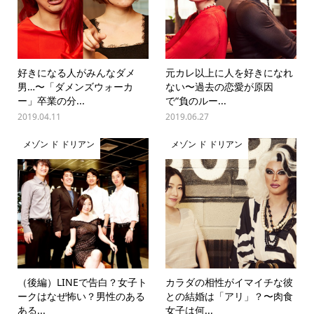
好きになる人がみんなダメ
元カレ以上に人を好きになれ
男…〜「ダメンズウォーカ
ない〜過去の恋愛が原因
ー」卒業の分...
で“負のルー...
2019.04.11
2019.06.27
メゾン ド ドリアン
メゾン ド ドリアン
（後編）LINEで告白？女子ト
カラダの相性がイマイチな彼
ークはなぜ怖い？男性のある
との結婚は「アリ」？〜肉食
ある...
女子は何...