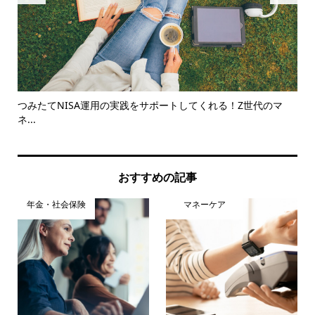
.
つみたてNISA運用の実践をサポートしてくれる！Z世代のマ
2
ネ...
おすすめの記事
年金・社会保険
マネーケア