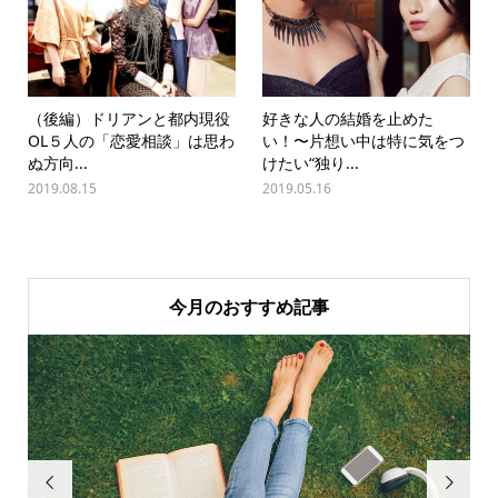
（後編）ドリアンと都内現役
好きな人の結婚を止めた
OL５人の「恋愛相談」は思わ
い！〜片想い中は特に気をつ
ぬ方向...
けたい“独り...
2019.08.15
2019.05.16
今月のおすすめ記事

