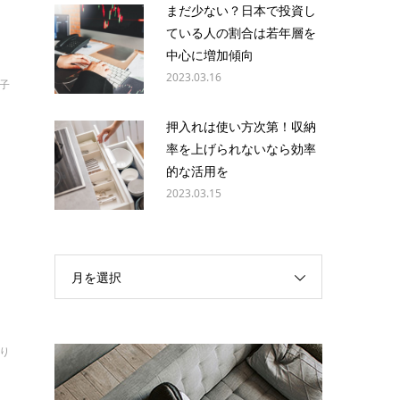
まだ少ない？日本で投資し
ている人の割合は若年層を
中心に増加傾向
2023.03.16
愛子
押入れは使い方次第！収納
率を上げられないなら効率
的な活用を
安
2023.03.15
月を選択
おり