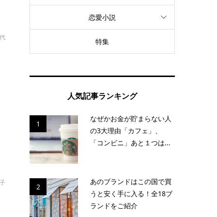
恋愛小説
幸代
特集
世
人気記事ランキング
し
なぜかお金が貯まらない人
1
の3大理由「カフェ」、
「コンビニ」あと１つは...
あのブランドはこの国で買
啓子
2
うと安く手に入る！全18ブ
ランドをご紹介