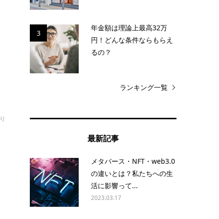
う
年金額は理論上最高32万
用
3
円！どんな条件ならもらえ
るの？
ランキング一覧
おり
最新記事
の
メタバース・NFT・web3.0
ま
の違いとは？私たちへの生
活に影響って...
2023.03.17