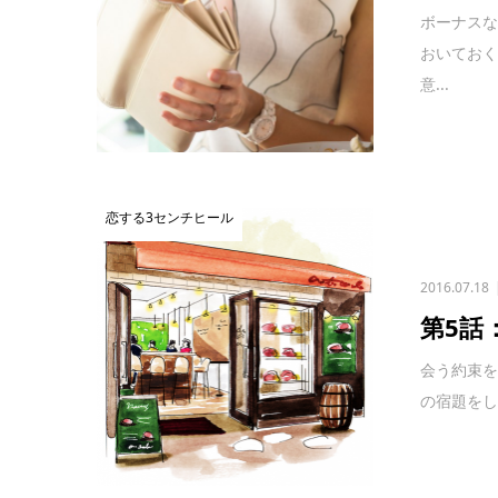
ボーナス
おいておく
意...
恋する3センチヒール
2016.07.18
第5話
会う約束を
の宿題をし