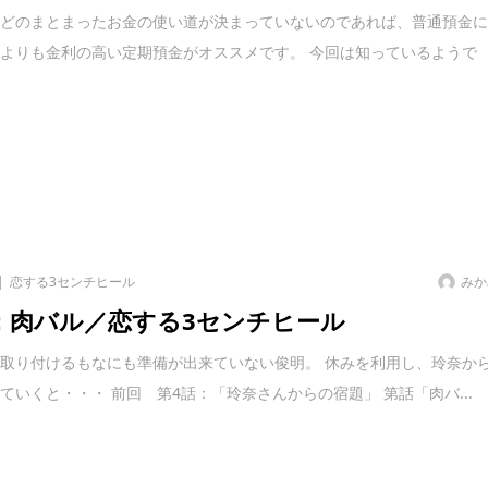
などのまとまったお金の使い道が決まっていないのであれば、普通預金
よりも金利の高い定期預金がオススメです。 今回は知っているようで
恋する3センチヒール
みか
：肉バル／恋する3センチヒール
取り付けるもなにも準備が出来ていない俊明。 休みを利用し、玲奈か
ていくと・・・ 前回 第4話：「玲奈さんからの宿題」 第話「肉バ...