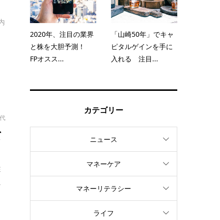
内
2020年、注目の業界
「山崎50年」でキャ
と株を大胆予測！
ピタルゲインを手に
FPオスス...
入れる 注目...
カテゴリー
幸代
て
ニュース
マネーケア
在
.
マネーリテラシー
ライフ