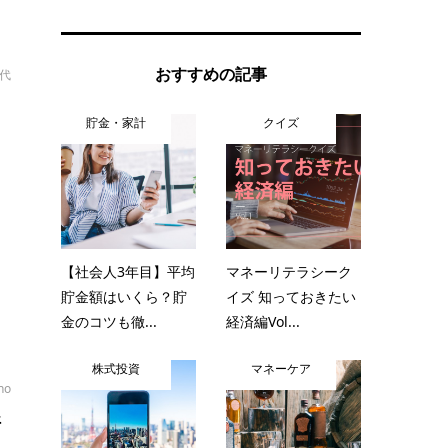
おすすめの記事
幸代
う
貯金・家計
クイズ
を
う
【社会人3年目】平均
マネーリテラシーク
貯金額はいくら？貯
イズ 知っておきたい
金のコツも徹...
経済編Vol...
株式投資
マネーケア
no
儲