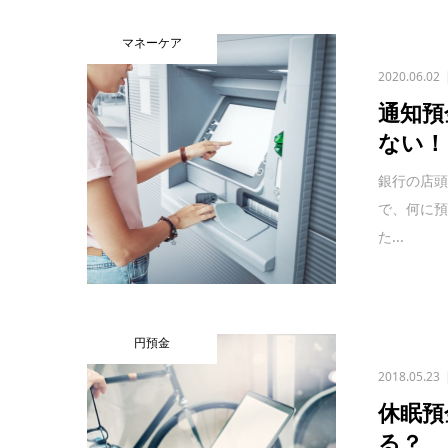
マネーケア
2020.06.02
通知預
ない！
銀行の店
で、何に
た...
円預金
2018.05.23
休眠預
る？