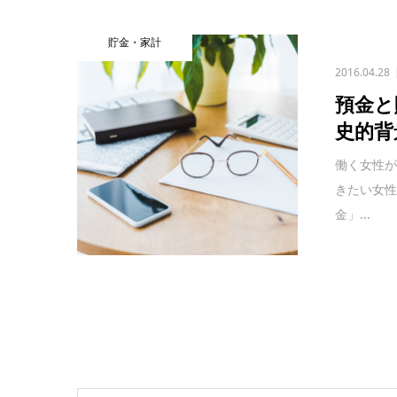
貯金・家計
2016.04.28
預金と
史的背
働く女性
きたい女性
金」...