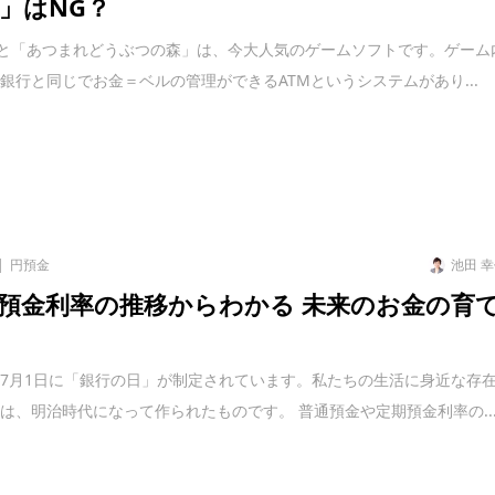
」はNG？
こと「あつまれどうぶつの森」は、今大人気のゲームソフトです。ゲーム
銀行と同じでお金＝ベルの管理ができるATMというシステムがあり...
円預金
池田 
預金利率の推移からわかる 未来のお金の育
7月1日に「銀行の日」が制定されています。私たちの生活に身近な存
は、明治時代になって作られたものです。 普通預金や定期預金利率の..