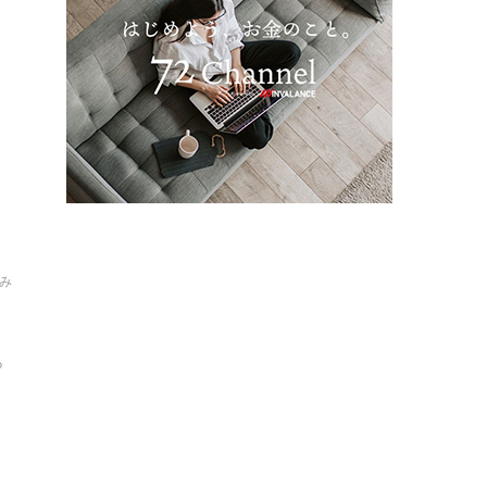
に
み
ら