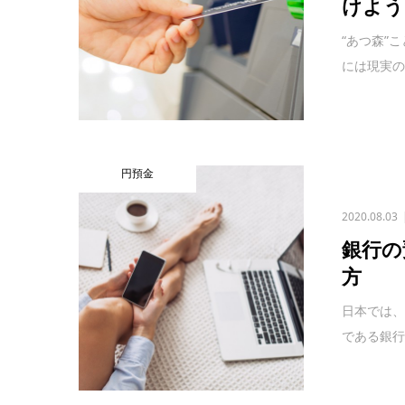
けよう
“あつ森”
には現実の
円預金
2020.08.03
銀行の
方
日本では、
である銀行