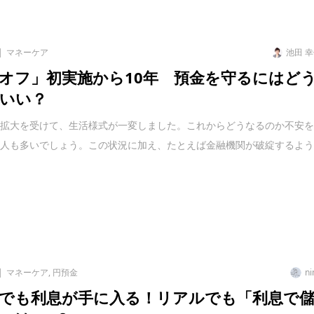
マネーケア
池田 
オフ」初実施から10年 預金を守るにはど
いい？
染拡大を受けて、生活様式が一変しました。これからどうなるのか不安
る人も多いでしょう。この状況に加え、たとえば金融機関が破綻するよ
マネーケア
,
円預金
ni
でも利息が手に入る！リアルでも「利息で