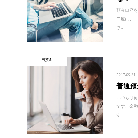
預金口座
口座は、
さ...
円預金
2017.09.21
普通預
いつもは
です。金
す...