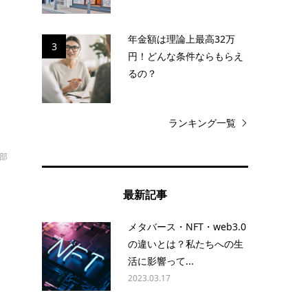
も
年金額は理論上最高32万
貨
3
円！どんな条件ならもらえ
るの？
ランキング一覧
部
最新記事
メタバース・NFT・web3.0
？
の違いとは？私たちへの生
と
活に影響って...
2023.03.17