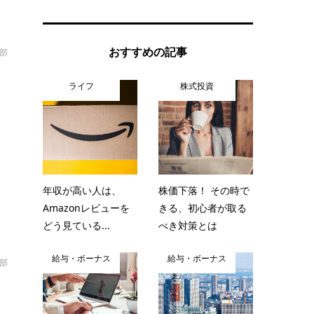
おすすめの記事
部
ライフ
株式投資
手
は
年収が高い人は、
株価下落！ その時で
Amazonレビューを
きる、初心者が取る
どう見ている...
べき対策とは
給与・ボーナス
給与・ボーナス
部