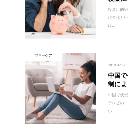
投資目的
現金化と
は...
マネーケア
2019.02.12
中国で
制によ
中国で仮
テレビの
い...