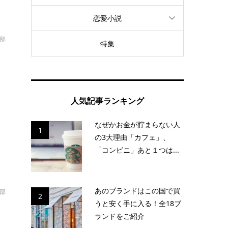
恋愛小説
部
特集
た
人気記事ランキング
なぜかお金が貯まらない人
1
の3大理由「カフェ」、
「コンビニ」あと１つは...
あのブランドはこの国で買
部
2
うと安く手に入る！全18ブ
ランドをご紹介