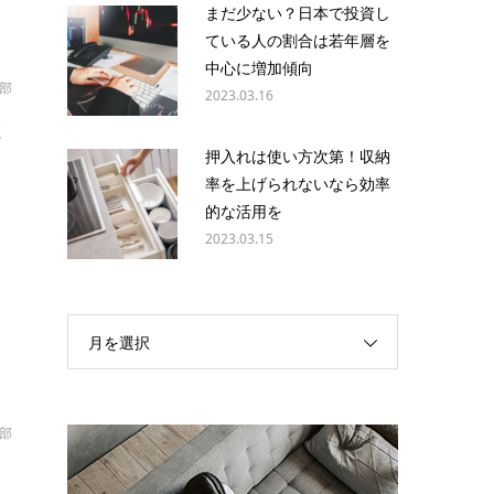
まだ少ない？日本で投資し
ている人の割合は若年層を
中心に増加傾向
部
2023.03.16
種
押入れは使い方次第！収納
率を上げられないなら効率
葉
的な活用を
ゃ
2023.03.15
月を選択
部