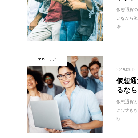
仮想通貨
いながら海
場...
マネーケア
2019.03.12
仮想通
るなら
仮想通貨
には大き
明...