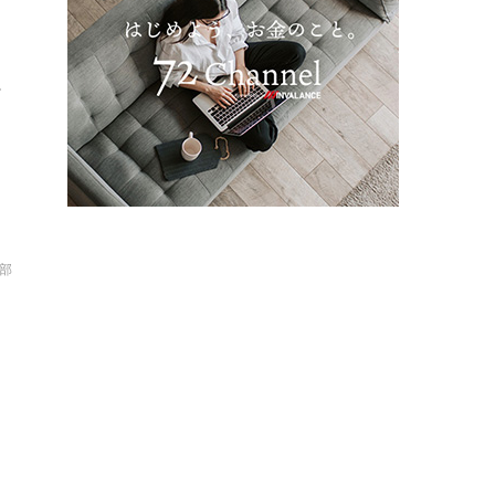
な
.
部
コ