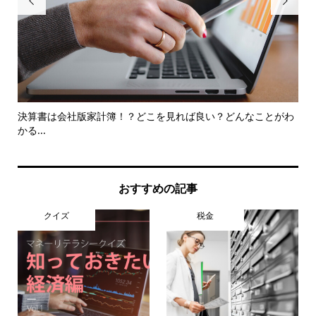


じ
決算書は会社版家計簿！？どこを見れば良い？どんなことがわ
み
かる...
おすすめの記事
クイズ
税金