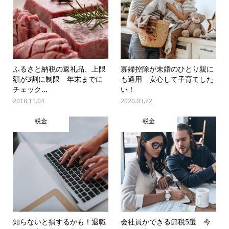
ふるさと納税の返礼品、上限
寡婦控除が未婚のひとり親に
額が3割に制限 年末までに
も適用 安心して子育てした
チェック...
い！
2018.11.04
2020.03.22
税金
税金
知らないと損するかも！退職
会社員ができる節税5選 今