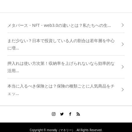
メタバース・NFT・web3.0の違いとは？私たちへの生...
まだ少ない？日本で投資している人の割合は若年層を中心
に増...
押入れは使い方次第！収納率を上げられないなら効率的な
活用...
本当に入るべき保険とは？保険の種類ごとに人気商品をチ
ェッ...
Copyright ©
moneliy（マネリー）. All Rights Reserved.