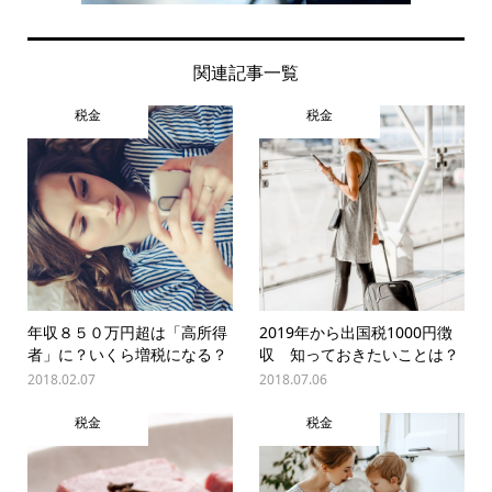
関連記事一覧
税金
税金
年収８５０万円超は「高所得
2019年から出国税1000円徴
者」に？いくら増税になる？
収 知っておきたいことは？
2018.02.07
2018.07.06
税金
税金