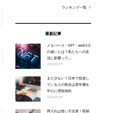
ランキング一覧
最新記事
メタバース・NFT・web3.0
の違いとは？私たちへの生
活に影響って...
2023.03.17
まだ少ない？日本で投資し
ている人の割合は若年層を
中心に増加傾向
2023.03.16
押入れは使い方次第！収納