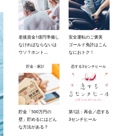
老後資金1億円準備し
安全運転のご褒美
なければならないは
ゴールド免許はこん
ウソ？ホント...
なにおトク！
貯金・家計
恋する3センチヒール
貯金「500万円の
第1話：再会／恋する
壁」貯めるにはどん
3センチヒール
な方法がある？