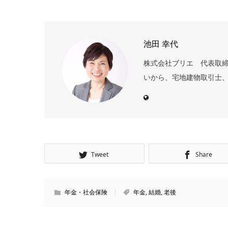
池田 幸代
株式会社ブリエ 代表取締
いから、宅地建物取引士、フ
Tweet
Share
年金・社会保険
年金
,
結婚
,
老後