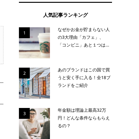
人気記事ランキング
なぜかお金が貯まらない人
1
の3大理由「カフェ」、
「コンビニ」あと１つは...
あのブランドはこの国で買
2
うと安く手に入る！全18ブ
ランドをご紹介
年金額は理論上最高32万
3
円！どんな条件ならもらえ
るの？