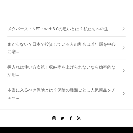
メタバース・NFT・web3.0の違いとは？私たちへの生...
まだ少ない？日本で投資している人の割合は若年層を中心
に増...
押入れは使い方次第！収納率を上げられないなら効率的な
活用...
本当に入るべき保険とは？保険の種類ごとに人気商品をチ
ェッ...