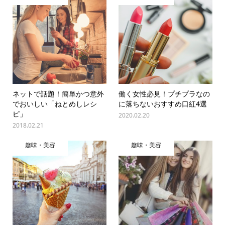
ネットで話題！簡単かつ意外
働く女性必見！プチプラなの
でおいしい「ねとめしレシ
に落ちないおすすめ口紅4選
ピ」
2020.02.20
2018.02.21
趣味・美容
趣味・美容