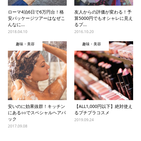
ローマ4泊6日で6万円台！格
友人からの評価が変わる！予
安パッケージツアーはなぜこ
算5000円でもオシャレに見え
んなに...
るプ...
2018.04.10
2016.10.20
趣味・美容
趣味・美容
安いのに効果抜群！キッチン
【ALL1,000円以下】絶対使え
にある○○でスペシャルヘアパ
るプチプラコスメ
ック
2019.09.24
2017.09.08