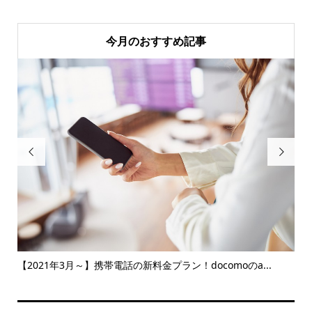
今月のおすすめ記事


る
【2021年3月～】携帯電話の新料金プラン！docomoのa...
決
かる.