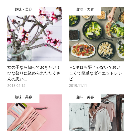
趣味・美容
趣味・美容
女の子なら知っておきたい！
－5キロも夢じゃない？おい
ひな祭りに込められたたくさ
しくて簡単なダイエットレシ
んの思い...
ピ
2018.02.15
2019.11.11
趣味・美容
趣味・美容