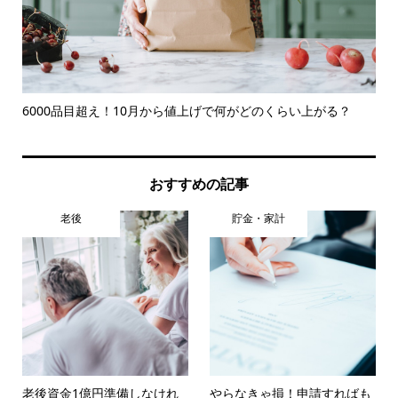
..
6000品目超え！10月から値上げで何がどのくらい上がる？
ga
おすすめの記事
老後
貯金・家計
老後資金1億円準備しなけれ
やらなきゃ損！申請すればも