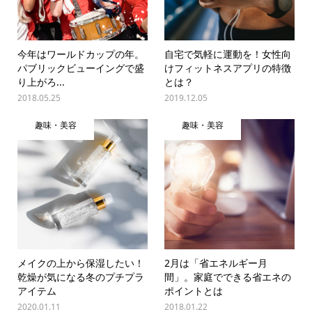
今年はワールドカップの年。
自宅で気軽に運動を！女性向
パブリックビューイングで盛
けフィットネスアプリの特徴
り上がろ...
とは？
2018.05.25
2019.12.05
趣味・美容
趣味・美容
メイクの上から保湿したい！
2月は「省エネルギー月
乾燥が気になる冬のプチプラ
間」。家庭でできる省エネの
アイテム
ポイントとは
2020.01.11
2018.01.22