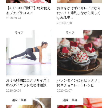
【ALL1,000円以下】絶対使え
お金をかけずにキレイになり
るプチプラコスメ
たい！！節約しながら美しく
なれる美...
2019.09.24
2016.07.20
ライフ
ライフ
おうち時間にエクササイズ！
バレンタインにもピッタリ！
私のダイエット成功体験談
簡単チョコレートレシピ
2020.09.04
2020.02.07
趣味・美容
趣味・美容