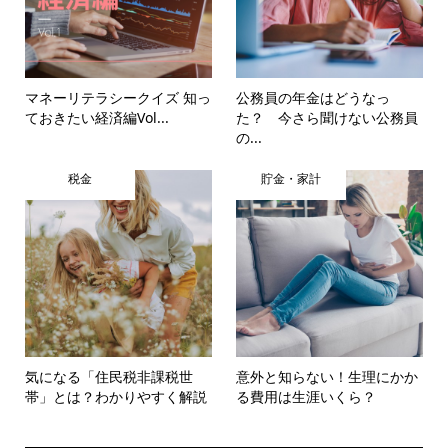
マネーリテラシークイズ 知っ
公務員の年金はどうなっ
ておきたい経済編Vol...
た？ 今さら聞けない公務員
の...
税金
貯金・家計
気になる「住民税非課税世
意外と知らない！生理にかか
帯」とは？わかりやすく解説
る費用は生涯いくら？