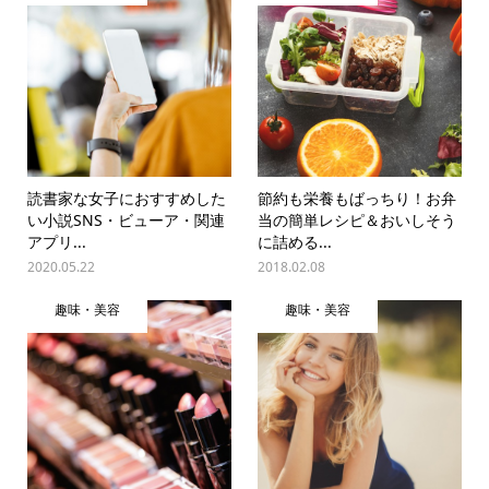
読書家な女子におすすめした
節約も栄養もばっちり！お弁
い小説SNS・ビューア・関連
当の簡単レシピ＆おいしそう
アプリ...
に詰める...
2020.05.22
2018.02.08
趣味・美容
趣味・美容