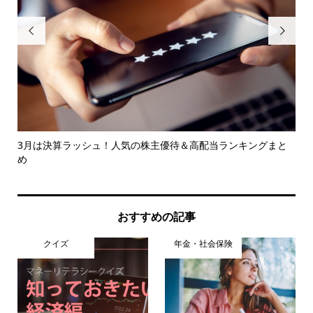


ぶべ
3月は決算ラッシュ！人気の株主優待＆高配当ランキングまと
「
め
とは.
おすすめの記事
クイズ
年金・社会保険