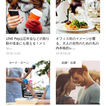
LINE Payは忘年会などの割り
オフィス街のイメージが覆
勘や送金にも使える！メリ
る、大人の女性のための丸の
ッ...
内本格的レ...
2018.12.02
2018.04.24
カード・ローン
結婚・出産