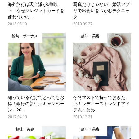
海外旅行は現金派が6割以
写真だけじゃない！婚活アプ
上 なぜクレジットカードを
リで出会いをつかむテクニッ
使わないの...
ク
2018.08.19
2019.09.27
給与・ボーナス
趣味・美容
知っているだけでとってもお
今冬マストで持っておきた
得！銀行の新生活キャンペー
い！レディーストレンドアイ
ン～20...
テムまとめ
2017.04.10
2019.12.21
趣味・美容
趣味・美容