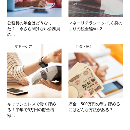
公務員の年金はどうなっ
マネーリテラシークイズ 身の
た？ 今さら聞けない公務員
回りの税金編Vol.2
の...
マネーケア
貯金・家計
キャッシュレスで賢く貯め
貯金「500万円の壁」貯める
る！半年で5万円の貯金増
にはどんな方法がある？
額...