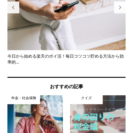


して
今日から始める楽天のポイ活！毎日コツコツ貯める方法から効
Yo
率的...
おすすめの記事
年金・社会保険
クイズ