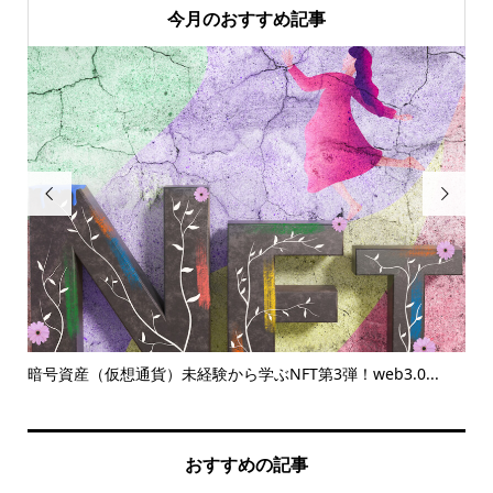
今月のおすすめ記事


体験
暗号資産（仮想通貨）未経験から学ぶNFT第3弾！web3.0...
Yo
おすすめの記事