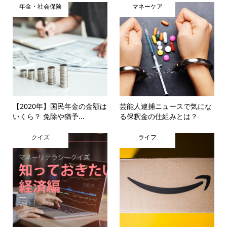
年金・社会保険
マネーケア
【2020年】国民年金の金額は
芸能人逮捕ニュースで気にな
いくら？ 免除や猶予...
る保釈金の仕組みとは？
クイズ
ライフ