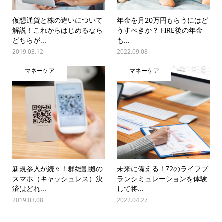
仮想通貨と株の違いについて
年金を月20万円もらうにはど
解説！これからはじめるなら
うすべきか？ FIRE後の年金
どちらが...
も...
2019.03.12
2022.09.08
マネーケア
マネーケア
新規参入が続々！群雄割拠の
未来に備える！72のライフプ
スマホ（キャッシュレス）決
ランシミュレーションを体験
済はどれ...
して将...
2019.03.08
2022.04.27