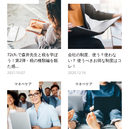
72ch.で森井先生と税を学ぼ
会社の制度、使う？使わな
う！第2弾・税の種類編を観
い？ 使うべきお得な制度はコ
た感...
レ！
2021.10.07
2020.12.16
マネーケア
マネーケア