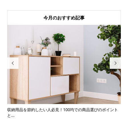
今月のおすすめ記事


収納用品を節約したい人必見！100均での商品選びのポイント
1
と...
レ..