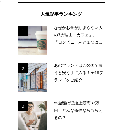
能
人気記事ランキング
なぜかお金が貯まらない人
1
の3大理由「カフェ」、
「コンビニ」あと１つは...
あのブランドはこの国で買
2
品
うと安く手に入る！全18ブ
ランドをご紹介
年金額は理論上最高32万
ま
3
円！どんな条件ならもらえ
るの？