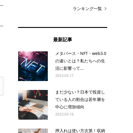
ランキング一覧
究
最新記事
て
メタバース・NFT・web3.0
の違いとは？私たちへの生
活に影響って...
2023.03.17
まだ少ない？日本で投資し
ている人の割合は若年層を
中心に増加傾向
2023.03.16
押入れは使い方次第！収納