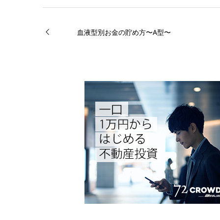
血液型別お金の貯め方〜A型〜