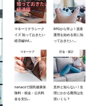
マネーリテラシーク
RPGから学ぶ！資産
イズ 知っておきたい
運用を始める前に知
経済編Vol...
っておきたい...
マネーケア
貯金・家計
nanacoで国民健康保
意外と知らない！生
険料・税金・公共料
理にかかる費用は生
金を支払...
涯いくら？