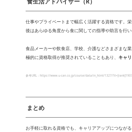
食生活アドバイザー（R）
仕事やプライベートまで幅広く活躍する資格です。栄
後はあらゆる角度から食に関しての指導や助言を行い
食品メーカーや飲食店、学校、介護などさまざまな業
極的に資格取得が推奨されていることもあり、
キャリ
参考URL：https://www.u-can.co.jp/course/data/in_html/1327/?il=[rank]190
まとめ
お手軽に取れる資格でも、キャリアアップにつながる