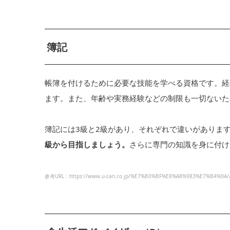
簿記
帳簿を付けるために必要な技能を学べる資格です。経
ます。また、年齢や実務経験などの制限も一切ないた
簿記には3級と2級があり、それぞれで違いがありま
級から目指しましょう。
さらに専門の知識を身に付け
参考URL：https://www.u-can.co.jp/%E7%B0%BF%E8%A8%983%E7%B4%9A/a