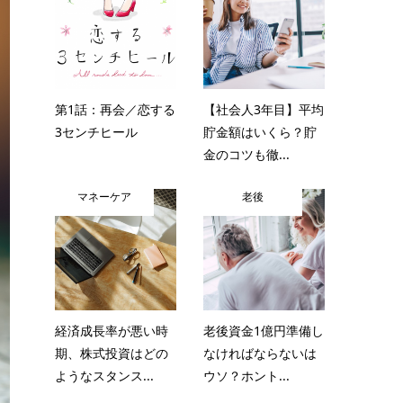
第1話：再会／恋する
【社会人3年目】平均
3センチヒール
貯金額はいくら？貯
金のコツも徹...
マネーケア
老後
経済成長率が悪い時
老後資金1億円準備し
期、株式投資はどの
なければならないは
ようなスタンス...
ウソ？ホント...