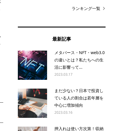
ス
ランキング一覧
や
ャ
最新記事
デ
メタバース・NFT・web3.0
、
の違いとは？私たちへの生
活に影響って...
2023.03.17
まだ少ない？日本で投資し
ている人の割合は若年層を
中心に増加傾向
2023.03.16
押入れは使い方次第！収納