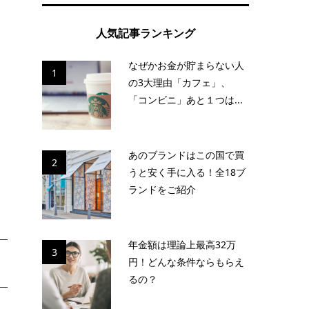
を
人気記事ランキング
なぜかお金が貯まらない人
1
の3大理由「カフェ」、
「コンビニ」あと１つは...
合
あのブランドはこの国で買
2
うと安く手に入る！全18ブ
ランドをご紹介
年金額は理論上最高32万
3
円！どんな条件ならもらえ
るの？