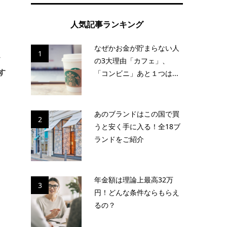
し
人気記事ランキング
なぜかお金が貯まらない人
1
か
の3大理由「カフェ」、
す
「コンビニ」あと１つは...
あのブランドはこの国で買
2
うと安く手に入る！全18ブ
ランドをご紹介
る
年金額は理論上最高32万
3
き
円！どんな条件ならもらえ
るの？