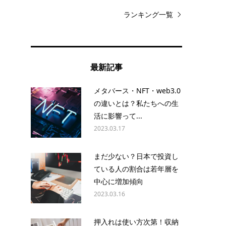
ランキング一覧
め
最新記事
う
メタバース・NFT・web3.0
の違いとは？私たちへの生
活に影響って...
2023.03.17
まだ少ない？日本で投資し
ている人の割合は若年層を
る
中心に増加傾向
2023.03.16
な
押入れは使い方次第！収納