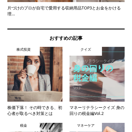
..
片づけのプロが自宅で愛用する収納用品TOP3とお金をかける
3
理...
め
おすすめの記事
株式投資
クイズ
株価下落！ その時できる、初
マネーリテラシークイズ 身の
心者が取るべき対策とは
回りの税金編Vol.2
税金
マネーケア