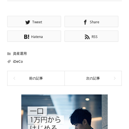
Tweet
Share
Hatena
RSS
資産運用
iDeCo