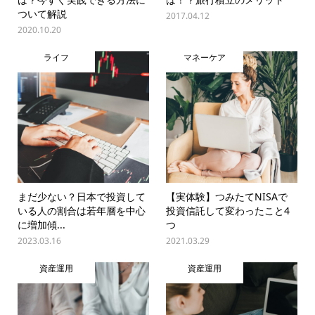
ついて解説
2017.04.12
2020.10.20
ライフ
マネーケア
まだ少ない？日本で投資して
【実体験】つみたてNISAで
いる人の割合は若年層を中心
投資信託して変わったこと4
に増加傾...
つ
2023.03.16
2021.03.29
資産運用
資産運用