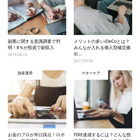
副業に関する意識調査で判
メリットの多いiDeCoとは？
明！8％が投資で副収入
みんなが入れる個人型確定拠
出...
2019.04.16
2017.03.09
資産運用
マネーケア
お金のプロが辛口採点！ロボ
FIRE達成するには？どんな投