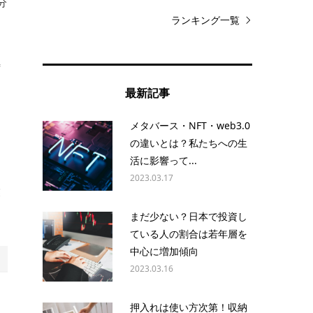
分
ランキング一覧
特
最新記事
メタバース・NFT・web3.0
あ
の違いとは？私たちへの生
活に影響って...
2023.03.17
業
まだ少ない？日本で投資し
ている人の割合は若年層を
中心に増加傾向
2023.03.16
押入れは使い方次第！収納