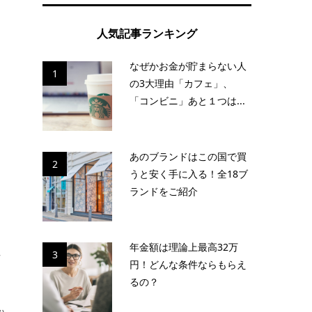
た
人気記事ランキング
なぜかお金が貯まらない人
働
1
の3大理由「カフェ」、
「コンビニ」あと１つは...
あのブランドはこの国で買
2
うと安く手に入る！全18ブ
ランドをご紹介
年金額は理論上最高32万
注
3
円！どんな条件ならもらえ
るの？