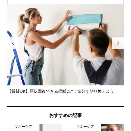


【賃貸OK】原状回復できる壁紙DIY！気分で貼り換えよう
決
かる.
おすすめの記事
マネーケア
マネーケア