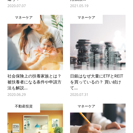
2020.07.07
2021.05.19
マネーケア
マネーケア
社会保険上の扶養家族とは？
日銀はなぜ大量にETFとREIT
被扶養者になる条件や申請方
を買っているの？ 買い続け
法も解説...
て...
2020.06.29
2020.07.31
不動産投資
マネーケア