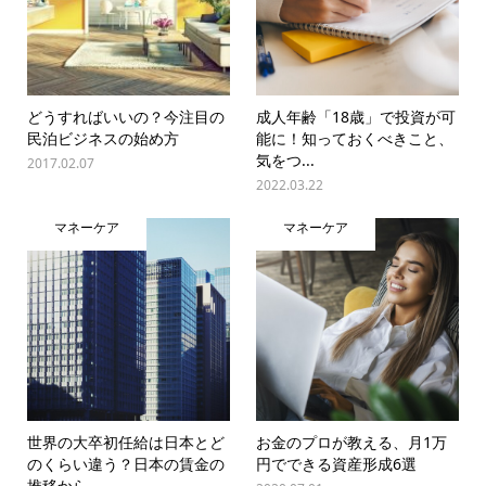
どうすればいいの？今注目の
成人年齢「18歳」で投資が可
民泊ビジネスの始め方
能に！知っておくべきこと、
気をつ...
2017.02.07
2022.03.22
マネーケア
マネーケア
世界の大卒初任給は日本とど
お金のプロが教える、月1万
のくらい違う？日本の賃金の
円でできる資産形成6選
推移から...