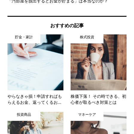
る
「汚部屋を脱出するとお金が貯まる」は本当なのか？
ス
おすすめの記事
貯金・家計
株式投資
やらなきゃ損！申請すればも
株価下落！ その時できる、初
らえるお金、返ってくるお...
心者が取るべき対策とは
投資商品
マネーケア