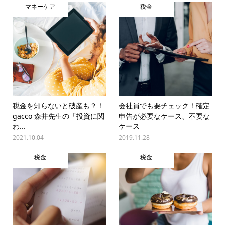
マネーケア
税金
税金を知らないと破産も？！
会社員でも要チェック！確定
gacco 森井先生の「投資に関
申告が必要なケース、不要な
わ...
ケース
2021.10.04
2019.11.28
税金
税金