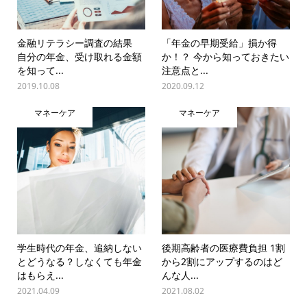
金融リテラシー調査の結果
「年金の早期受給」損か得
自分の年金、受け取れる金額
か！？ 今から知っておきたい
を知って...
注意点と...
2019.10.08
2020.09.12
マネーケア
マネーケア
学生時代の年金、追納しない
後期高齢者の医療費負担 1割
とどうなる？しなくても年金
から2割にアップするのはど
はもらえ...
んな人...
2021.04.09
2021.08.02