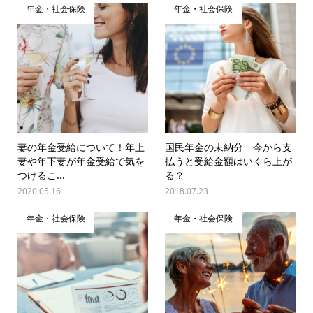
年金・社会保険
年金・社会保険
妻の年金受給について！年上
国民年金の未納分 今から支
妻や年下妻が年金受給で気を
払うと受給金額はいくら上が
つけるこ...
る？
2020.05.16
2018.07.23
年金・社会保険
年金・社会保険