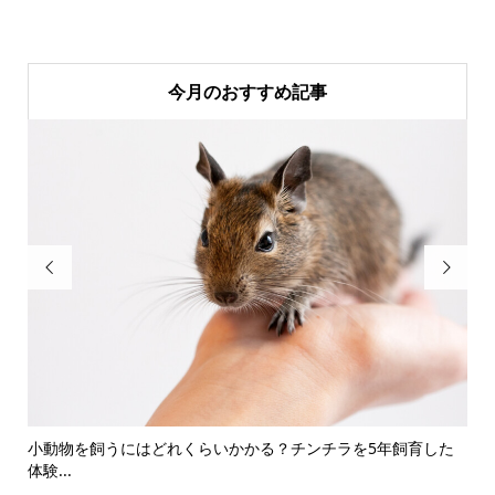
今月のおすすめ記事


前後
小動物を飼うにはどれくらいかかる？チンチラを5年飼育した
楽
体験...
使い.