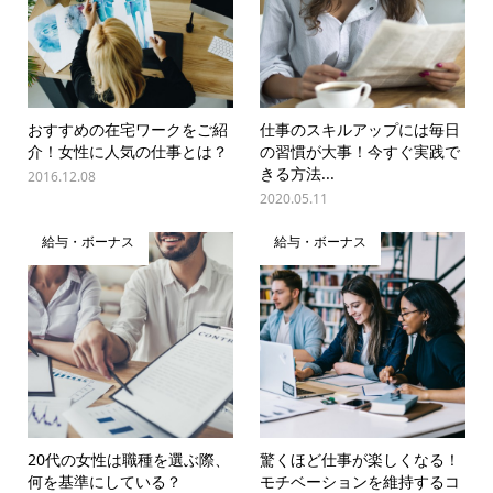
おすすめの在宅ワークをご紹
仕事のスキルアップには毎日
介！女性に人気の仕事とは？
の習慣が大事！今すぐ実践で
きる方法...
2016.12.08
2020.05.11
給与・ボーナス
給与・ボーナス
20代の女性は職種を選ぶ際、
驚くほど仕事が楽しくなる！
何を基準にしている？
モチベーションを維持するコ