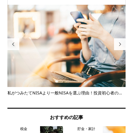


説￼
私がつみたてNISAより一般NISAを選ぶ理由！投資初心者の...
【
のリ.
おすすめの記事
税金
貯金・家計