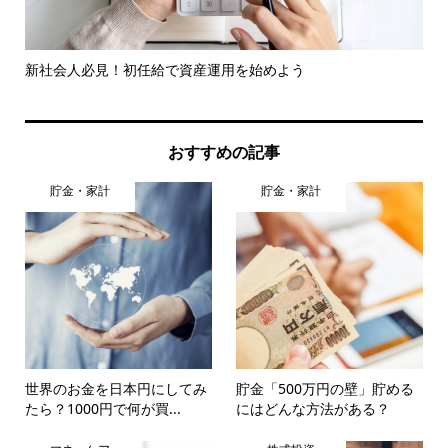
に
新社会人必見！初任給で資産運用を始めよう
イ
て良.
おすすめの記事
貯金・家計
貯金・家計
世界のお金を日本円にしてみ
貯金「500万円の壁」貯める
たら？1000円で何が買...
にはどんな方法がある？