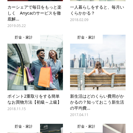
カーシェアで毎日をもっと楽
一人暮らしをすると、毎月い
しく Anycaのサービスを徹
くらかかる？
底解...
2018.02.09
2019.05.22
貯金・家計
貯金・家計
ポイント2重取りをする簡単
新生活はどのくらい費用がか
なお買物方法【初級～上級】
かるの？知っておこう新生活
の平均費...
2018.11.15
2017.04.11
貯金・家計
貯金・家計