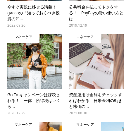
今すぐ実践に移せる講義！
公共料金を払ってトクをす
gaccoの「知っておくべき投
る！ PayPayの賢い使い方と
資の知...
は
2022.09.20
2019.12.19
マネーケア
マネーケア
Go To キャンペーンは課税さ
資産運用は金利をチェックす
れる！ 一体、所得税はいく
ればわかる 日米金利の動き
ら...
と株価の...
2020.12.29
2021.08.30
マネーケア
マネーケア