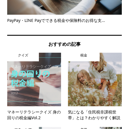
マ
PayPay・LINE Payでできる税金や保険料のお得な支...
年
おすすめの記事
クイズ
税金
マネーリテラシークイズ 身の
気になる「住民税非課税世
回りの税金編Vol.2
帯」とは？わかりやすく解説