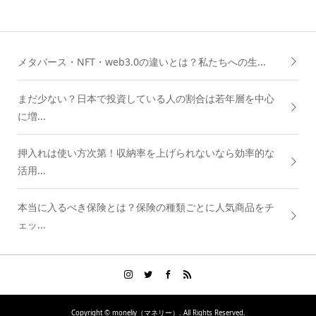
メタバース・NFT・web3.0の違いとは？私たちへの生...
まだ少ない？日本で投資している人の割合は若年層を中心
に増...
押入れは使い方次第！収納率を上げられないなら効率的な
活用...
本当に入るべき保険とは？保険の種類ごとに人気商品をチ
ェッ...
Copyright ©
moneliy（マネリー）. All Rights Reserved.