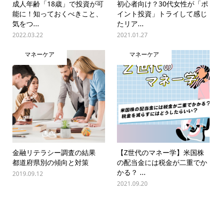
成人年齢「18歳」で投資が可
初心者向け？30代女性が「ポ
能に！知っておくべきこと、
イント投資」トライして感じ
気をつ...
たリア...
2022.03.22
2021.01.27
マネーケア
マネーケア
金融リテラシー調査の結果
【Z世代のマネー学】米国株
都道府県別の傾向と対策
の配当金には税金が二重でか
かる？ ...
2019.09.12
2021.09.20