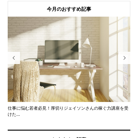
今月のおすすめ記事


対
仕事に悩む若者必見！厚切りジェイソンさんの稼ぐ力講座を受
知
けた...
とは.