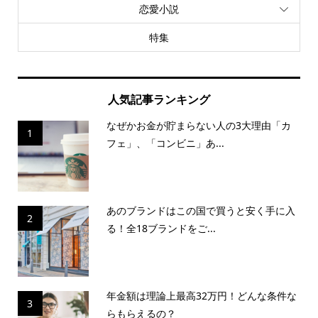
恋愛小説
特集
人気記事ランキング
なぜかお金が貯まらない人の3大理由「カ
1
フェ」、「コンビニ」あ...
あのブランドはこの国で買うと安く手に入
2
る！全18ブランドをご...
年金額は理論上最高32万円！どんな条件な
3
らもらえるの？