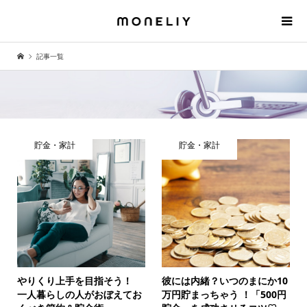
記事一覧
貯金・家計
貯金・家計
やりくり上手を目指そう！
彼には内緒？いつのまにか10
一人暮らしの人がおぼえてお
万円貯まっちゃう ！「500円