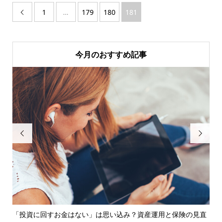
1
…
179
180
181

今月のおすすめ記事


ーを
「投資に回すお金はない」は思い込み？資産運用と保険の見直
【