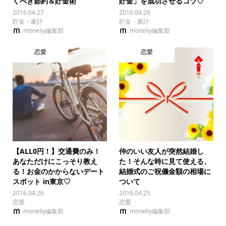
くべき節約＆貯金術
貯金」を成功させるコツ♡
2016.04.27
2016.04.26
貯金・家計
貯金・家計
moneliy編集部
moneliy編集部
恋愛
恋愛
【ALL0円！】交通費のみ！
仲のいい友人が突然結婚し
あなただけにこっそり教え
た！そんな時に見て使える、
る！お金のかからないデート
結婚式のご祝儀金額の相場に
スポット in東京♡
ついて
2016.04.26
2016.04.25
恋愛
恋愛
moneliy編集部
moneliy編集部