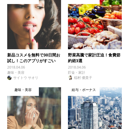
新品コスメを無料で30日間お
野菜高騰で家計圧迫！食費節
試し！このアプリがすごい
約術3選
2018.04.06
2018.04.06
趣味・美容
貯金・家計
サイトウ サオリ
稲村 優貴子
趣味・美容
給与・ボーナス