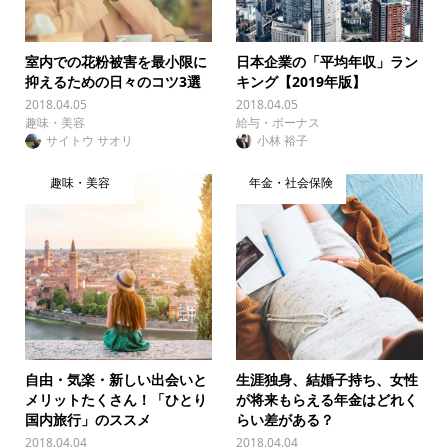
室内での花粉被害を最小限に
日本企業の「平均年収」ラン
抑えるための日々のコツ3選
キング【2019年版】
2018.04.05
2018.04.05
趣味・美容
給与・ボーナス
サイトウ サオリ
小林 裕子
趣味・美容
年金・社会保険
自由・気楽・新しい出会いと
生涯独身、結婚子持ち、女性
メリットたくさん！「ひとり
が将来もらえる年金はどれく
国内旅行」のススメ
らい差がある？
2018.04.04
2018.04.04