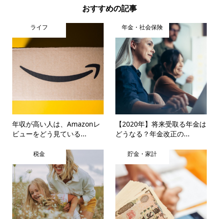
おすすめの記事
ライフ
年金・社会保険
年収が高い人は、Amazonレ
【2020年】将来受取る年金は
ビューをどう見ている...
どうなる？年金改正の...
税金
貯金・家計