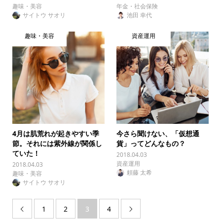
趣味・美容
年金・社会保険
サイトウ サオリ
池田 幸代
趣味・美容
資産運用
4月は肌荒れが起きやすい季
今さら聞けない、「仮想通
節。それには紫外線が関係し
貨」ってどんなもの？
ていた！
2018.04.03
資産運用
2018.04.03
頼藤 太希
趣味・美容
サイトウ サオリ
1
2
3
4

