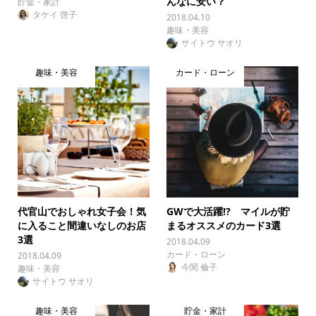
んなに安い？
貯金・家計
タケイ 啓子
2018.04.10
趣味・美容
サイトウ サオリ
趣味・美容
カード・ローン
代官山でおしゃれ女子会！気
GWで大活躍!? マイルが貯
に入ること間違いなしのお店
まるオススメのカード3選
3選
2018.04.09
カード・ローン
2018.04.09
今関 倫子
趣味・美容
サイトウ サオリ
趣味・美容
貯金・家計