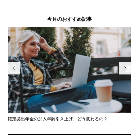
今月のおすすめ記事


商
確定拠出年金の加入年齢引き上げ、どう変わるの？
新
は