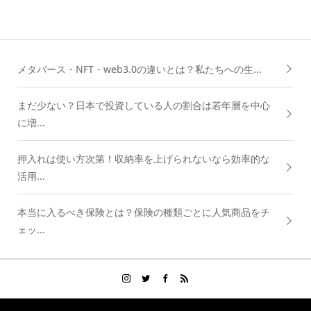
メタバース・NFT・web3.0の違いとは？私たちへの生...
まだ少ない？日本で投資している人の割合は若年層を中心
に増...
押入れは使い方次第！収納率を上げられないなら効率的な
活用...
本当に入るべき保険とは？保険の種類ごとに人気商品をチ
ェッ...