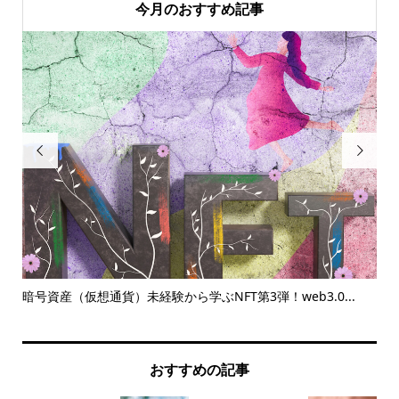
今月のおすすめ記事


して
暗号資産（仮想通貨）未経験から学ぶNFT第3弾！web3.0...
収
と..
おすすめの記事