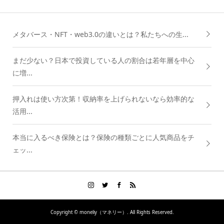
メタバース・NFT・web3.0の違いとは？私たちへの生...
まだ少ない？日本で投資している人の割合は若年層を中心
に増...
押入れは使い方次第！収納率を上げられないなら効率的な
活用...
本当に入るべき保険とは？保険の種類ごとに人気商品をチ
ェッ...
Copyright ©
moneliy（マネリー）. All Rights Reserved.