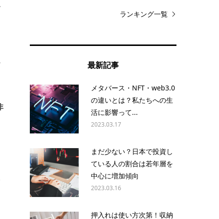
似
ランキング一覧
う
か
最新記事
メタバース・NFT・web3.0
の違いとは？私たちへの生
非
活に影響って...
2023.03.17
まだ少ない？日本で投資し
ている人の割合は若年層を
中心に増加傾向
一
2023.03.16
押入れは使い方次第！収納