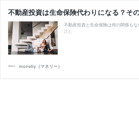
不動産投資は生命保険代わりになる？そ
不動産投資と生命保険は何の関係もな
不
読む
動
産
投
資
は
moneliy（マネリー）
生
命
保
険
代
わ
り
に
な
る？
そ