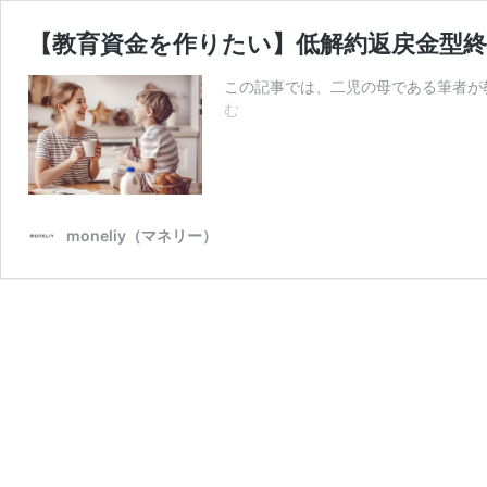
【教育資金を作りたい】低解約返戻金型
この記事では、二児の母である筆者が
【教
む
育
資
金
を
作
moneliy（マネリー）
り
た
い】
低
解
約
返
戻
金
型
終